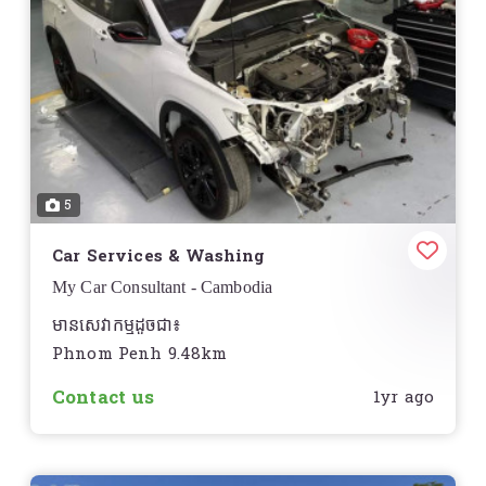
5
Car Services & Washing
My Car Consultant - Cambodia
មានសេវាកម្មដូចជា៖
Phnom Penh 9.48km
ជួសជុលទូទៅ
-
Contact us
1yr ago
តោនបាញ់ថ្នាំ
-
ប្តូរប្រេងម៉ាសុីន
-
ជួសជុលម៉ាសុីន ប្រអប់លេខ
-