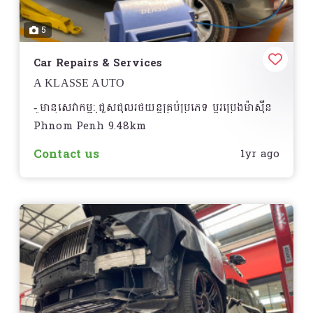
5
Car Repairs & Services
A KLASSE AUTO
មានសេវាកម្ម: ជួសជុលរថយន្តគ្រប់ប្រភេទ ប្តូរប្រេងម៉ាសុីន
-
ប៉ះកង់ឡានចល័ត។ល។
Phnom Penh 9.48km
Contact us
1yr ago