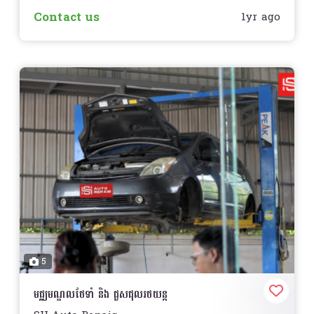
Contact us
1yr ago
5
មជ្ឈមណ្ឌលថែទាំ និង ជួសជុលរថយន្ត