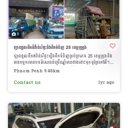
5
ឡានជួលដឹកអីវ៉ាន់រើផ្ទះនិងដឹកទំនិញ 25 ខេត្តឬក្រុង
ឡានជួលដឹកឥវ៉ាន់រើផ្ទះហ្នឹងដឹកទំនិញគ្រប់ប្រភេទ 25 ខេត្តក្រុងនិង
មានកម្មករមានបទពិសោធន៍ច្រើនឆ្នាំមានជាងដោះទុកទូគ្រែកៅអី។
ដំឡើងវិញមានបទពិសោធន៍ច្រើនឆ្នាំ។ព័ត៌មានបន្ថែមទាក់ទង
Phnom Penh 9.48km
មកលេខទូរសព្ទខ្ញុំឬតេឡេក្រាមខ្ញុំក៏បាន/ / /
Contact us
1yr ago