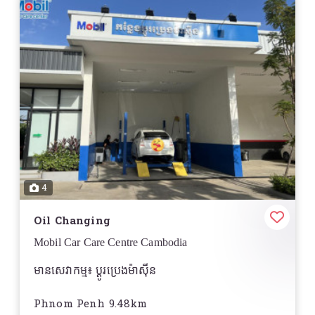
ជួសជុលអាគុយហាយប្រ៊ីជ
-
សេវាជំនួយតាមដងផ្លូវ
-
4
Oil Changing
Mobil Car Care Centre Cambodia
មានសេវាកម្ម៖ ប្តូរប្រេងម៉ាសុីន
Phnom Penh 9.48km