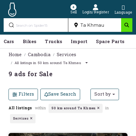
Sell
Login/Register
Language
Cars
Bikes
Trucks
Import
Spare Parts
S
Home
Cambodia
Services
All listings in 50 km around Ta Khmau
9 ads for Sale
Filters
Save Search
Sort by
All listings
within
in
50 km around Ta Khmau
Services