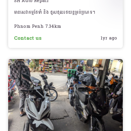
SH Auto Repair
មានសេវាកម្មថែទាំ និង ជួសជុលរថយន្តគ្រប់ប្រភេទ។
Phnom Penh 7.34km
Contact us
1yr ago