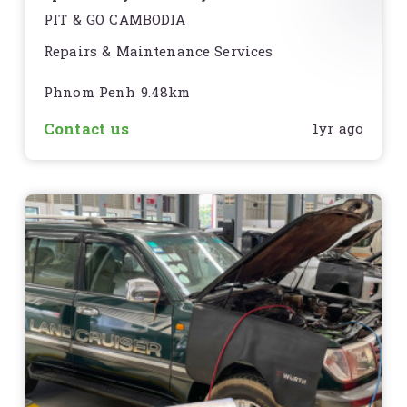
Penh
PIT & GO CAMBODIA
Repairs & Maintenance Services
Phnom Penh 9.48km
Contact us
1yr ago