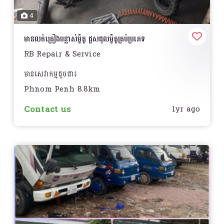
4
មានលក់គ្រឿងបន្លាស់ម៉ូតូ ជួសជុលម៉ូតូគ្រប់ប្រភេទ
RB Repair & Service
មានសេវាកម្មដូចជា៖
Phnom Penh 8.8km
- ទទួលជួសជុលម៉ូតូគ្រប់ប្រភេទប្តូរប្រងម៉ាសុីន
Contact us
1yr ago
- ប្តូរគ្រឿងបន្លាស់
- ប្តូរសំបកកង់