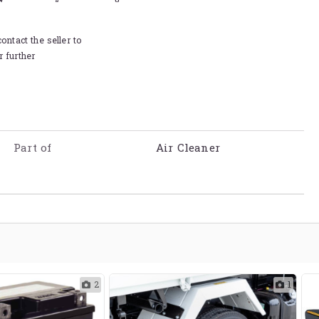
ontact the seller to
r further
Part of
Air Cleaner
2
1