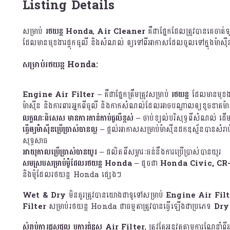
Listing Details
សម្រាប់
រថយន្ត Honda
,
Air Cleaner
គឺជាផ្នែកដែលត្រូវបានគេចាត់
ដែលមានមុខងារផ្ទុកធូលី និងសំណល់ ឲ្យទៅពីអាកាសដែលចូលទៅក្នុងម៉ាស៊ី
សម្រាប់រថយន្ត Honda:
Engine Air Filter
– គឺជាផ្នែកត្រឹមត្រូវសម្រាប់
រថយន្ត
ដែលមានមុខងារប
ម៉ាស៊ីន និងការពារអ្នកពីធូលី និងកាកសំណល់ដែលអាចបណ្តាលឲ្យខូចខាតម៉ា
លក្ខណៈពិសេស
មានការកាន់កាប់ធូលីខ្ពស់
– ចាប់ខ្យល់បរិសុទ្ធពីសំណល់ ដើម្ប
ធ្វើឲ្យម៉ាស៊ីនប្រើប្រាស់បានល្អ
– ផ្តល់អាកាសសម្រាប់ម៉ាស៊ីនដកឧស្ម័នបានសំរាប់ប្
សុទ្ធសាធ
អាយុកាលប្រើប្រាស់បានយូរ
– ផលិតពីសម្ភារៈធន់នឹងការប្រើប្រាស់បានយូរ
សមស្របសម្រាប់ម៉ូដែលរថយន្ត Honda
– ដូចជា
Honda Civic, CR-
និងម៉ូដែលរថយន្ត Honda ផ្សេងៗ
Wet & Dry
មិនគួរត្រូវបានយោងជាទូទៅសម្រាប់
Engine Air Filt
Filter
សម្រាប់រថយន្ត Honda ជាធម្មតាត្រូវបានធ្វើឡើងជាប្រភេទ
Dry
សំរាប់ការជួសជុល ឬការជំនួស Air Filter
, ត្រូវតែអនុវត្តតាមការណែនាំព