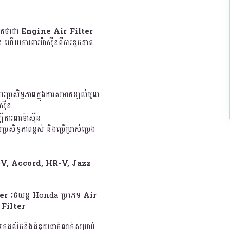
ទុកថាជា
Engine Air Filter
ន ហើយការពារម៉ាស៊ីនពីការខូចខាត
្រសិទ្ធភាពក្នុងការសម្អាតខ្យល់ចូល
ស៊ីន
ីការពារម៉ាស៊ីន
រសិទ្ធភាពខ្ពស់ និងប្រើប្រាស់ប្រេង
V, Accord, HR-V, Jazz
er
រថយន្ត Honda ប្រភេទ
Air
 Filter
ីអ្នកផលិតនិងជំនួយជាក់លាក់សម្រាប់