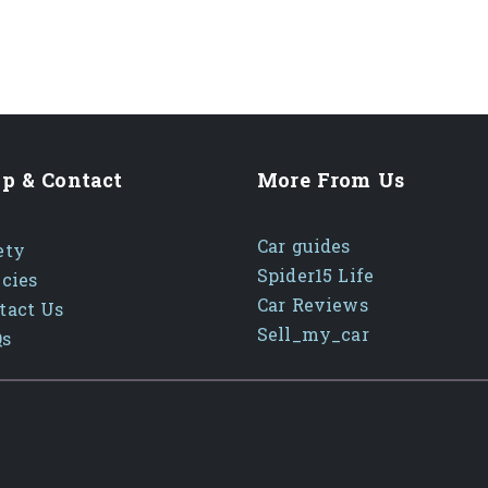
p & Contact
More From Us
Car guides
ety
Spider15 Life
icies
Car Reviews
tact Us
Sell_my_car
Qs