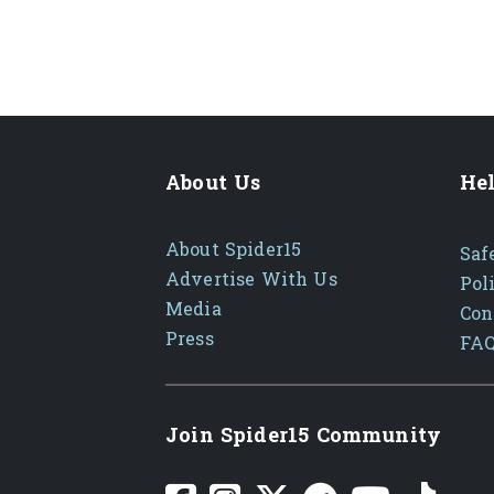
About Us
Hel
About Spider15
Saf
Advertise With Us
Pol
Media
Con
Press
FA
Join Spider15 Community