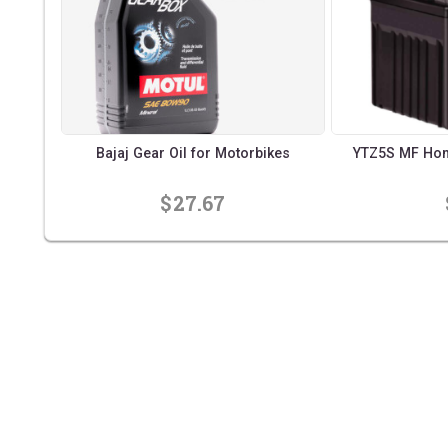
e
Bajaj Gear Oil for Motorbikes
YTZ5S MF Hond
$27.67