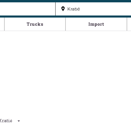
Trucks
Import
d Kratié