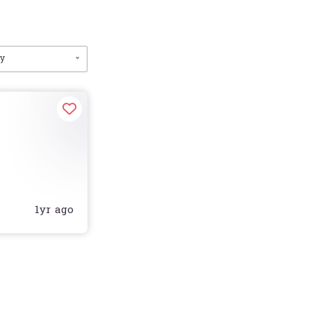
by
1yr ago