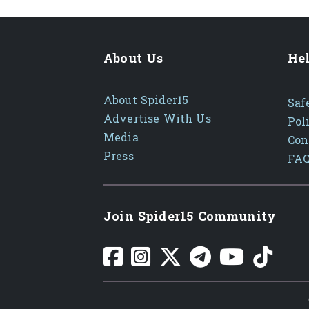
About Us
Hel
About Spider15
Saf
Advertise With Us
Pol
Media
Con
Press
FA
Join Spider15 Community