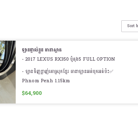
Sort 
ឡានផ្ទាល់ខ្លួន ធានាស្អាត
- 2017 LEXUS RX350 ប៉ូតុង5 FULL OPTION
- ឡានទិញខ្លាញ់គោស្រុកខ្មែរ ធានាឡានអត់បុកអត់ប៉ះ✅​
Phnom Penh 1.15km
- កំលាំងម៉ាសុីន: V6 ( 3.5L )សាំង , ទេីបប្រេីបាន5មុឺនមៃ
$64,900
- មានមុខងារពិសេសៗដូចជា : ⚙️
- សេនសឺមុខ-ក្រោយ អូតូគូទក្រោយ,ទឹកបាញ់ចង្កៀង
- កំដៅចង្កូត , កៅអីត្រជាក់ , កៅអីកំដៅ , កៅអីក្រោយចុចអូតូ
- ផ្តល់សញ្ញាពេលមានគេវ៉ាជែង ( BSM )