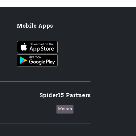
Mobile Apps
iOS app
Android App
Spider15 Partners
Motors
.