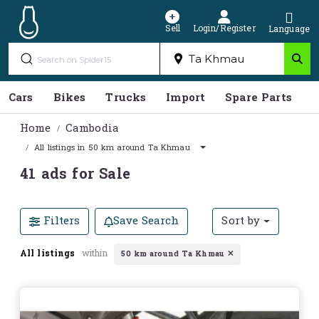
Sell
Login/Register
Language
Cars
Bikes
Trucks
Import
Spare Parts
S
Home
Cambodia
All listings in 50 km around Ta Khmau
41 ads for Sale
Filters
Save Search
Sort by
All listings
within
50 km around Ta Khmau