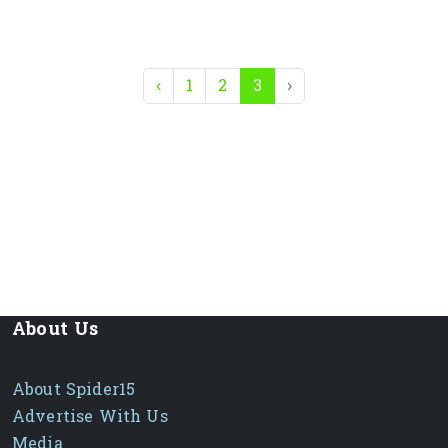
លក្ខណៈពិសេស
ធន់នឹងការពាក់សឹក
– ផលិតពីដែកខ្ពស់គុណភាព ដែលមាន
‹
1
2
3
›
សំណើម និងសមត្ថភាពធន់នឹងអាកាសធាតុ
ការបញ្ជូនថាមពលល្អ
– ជួយធ្វើឲ្យការបើកបរស្រួល និងការចាប់
ផ្តើមល្អ
សមស្របសម្រាប់ម៉ូតូ Honda
– ដូចជា
Wave, Dream,
Click, Scoopy, Winner, Sonic, CB150R, CBR
Series
និងផ្សេងៗ
មានប្រភេទជាច្រើន
– មានសង្វាក់ធម្មតា និង
O-Ring / X-
Ring Chain
សម្រាប់អាយុកាលប្រើប្រាស់បានយូរ
ត្រូវការការថែរក្សាតិច
– ប្រើប្រេងលាបសង្វាក់ដើម្បីបង្កើន
ប្រសិទ្ធភាព និងបន្ថែមអាយុកាល
About Us
ការជំនួស
គួរជំនួសសង្វាក់ថ្មី ប្រសិនបើសង្វាក់ចាស់មានការពាក់សឹក
ឬមានសំឡេងខុសធម្មតា
About Spider15
តម្លៃ
សូមទាក់ទងសម្រាប់ព័ត៌មានលម្អិត
Advertise With Us
ជ្រើសរើសសង្វាក់ Honda ដើម្បីបង្កើនសុវត្ថិភាព និងធ្វើឲ្យម៉ូតូរបស់
Media