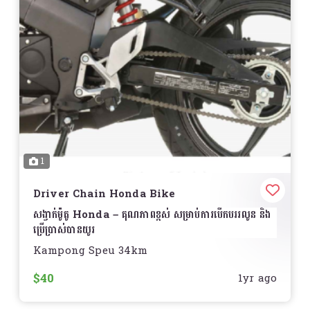
1
Driver Chain Honda Bike
សង្វាក់ម៉ូតូ Honda – គុណភាពខ្ពស់ សម្រាប់ការបើកបររលូន និង
ប្រើប្រាស់បានយូរ
Kampong Speu 34km
រក្សាសមត្ថភាពខ្ពស់នៃម៉ូតូ Honda របស់អ្នកដោយប្រើ
សង្វាក់
ដើម ឬជំនួសគុណភាពខ្ពស់
ដែលបង្កើតឡើងសម្រាប់សុវត្ថិភាព និង
$40
1yr ago
អាយុកាលប្រើប្រាស់