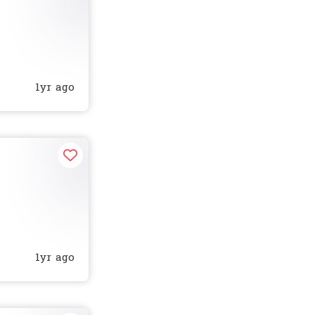
1yr ago
m
1yr ago