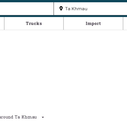
Trucks
Import
km around Ta Khmau