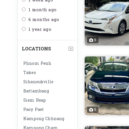
1 week ago
1 month ago
6 months ago
1 year ago
5
LOCATIONS
Phnom Penh
Takeo
Sihanoukville
Battambang
Siem Reap
Paoy Paet
5
Kampong Chhnang
Kampong Cham