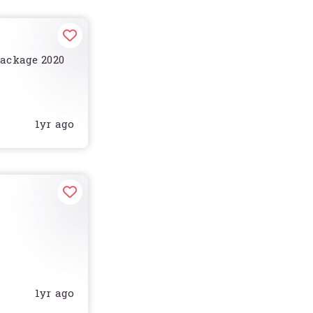
ackage 2020
1yr ago
peeds )
1yr ago