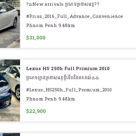
?♨️New arrivals ប្រភេទក្រដាសពន្ធ??
#Prius_2016_Full_Advance_Convenience
Phnom Penh 9.48km
ឡានDealer ថ្នាំហ្សុិន១ជុំ⛽️ 4.8L/100km in city ?.
$31,000
______//__________
✨Price : ( call or inbox )?
✨Exterior : White Peal
Lexus HS 250h Full Primium 2010
✨Year : 2016
ប្រភេទឡានក្រដាសពន្ធថ្មីទើបនឹងមកដល់♨️♨️
✨Model : Prius full option 4 advance premiu
#Lexus_HS250h_Full_Premium_2010
convenience.
Phnom Penh 9.48km
- Price : $22,### ( ចរចារ )
✨Interior : Black leather ?
$22,900
- Year : 2010
✨Engine : 1.8L V4 hybrid ?
- Model : Lexus HS250h full
☑️ Equipment : - Speaker JBL?