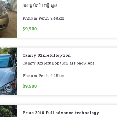
@sila8989
រថយន្តសំរាប់ នៅថ្មី ស្អាត
Phnom Penh 9.48km
$9,900
Camry 02xlefulloption
Camry 02xlefulloption air bag8 Abs
Phnom Penh 9.48km
$9,500
Prius 2016 Full advance technology