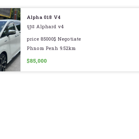
✨ ឆ្នាំ : 2016
DVD player/ Rear camera/ smartkeys 3 doors/ 
- Sunroof
?….
✨ ម៉ាក : Lexus NX 200t Executive Full
Alpha 018 V4
- Pre-collision system
☑️ AutoCheck84% ( One Owner ) ឡានCA??
✨ ក្នុង : លឿង
ឡាន Alphard v4
- LAN keep assist
☎️ For more details :
✨ ពណ៌ : សកំាម៉ៃ
price 85000$ Negotiate
- Laser headlights
Phnom Penh 9.52km
? ធានាឡានស្អាតជួសកាង១គូរ
Contact
- Fox light
$85,000
- Equipment : . រាដាហ្វ្រាំងអូតូ
Telegram :
- Rim 17inch Touring edition ?
. រាដាតាមឡានខាងមុខ
? ឡានកាលី ?? ធានាអាគុយABS 1ខែ .
. ផ្លឹតទឹកភ្លៀងអូតូ
☎️ For more details :
. កៅអីមុខក្តៅ+ត្រជាក់
. ទ្វាក្រោយបើកបិទអូតូ
. សិនស័រកាង១ជុំ
. ប្រាប់សញ្ញាវ៉ាជែង