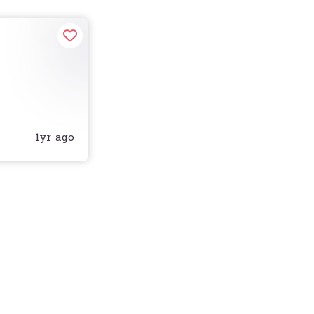
Bluetooth ?&
1yr ago