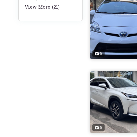
View More (21)
5
5