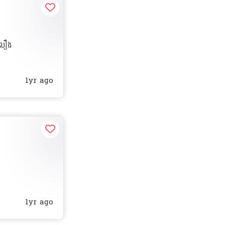
ងលឿង
1yr ago
1yr ago
remote/ JBL?/
ស្លាយកុងទ័រ/