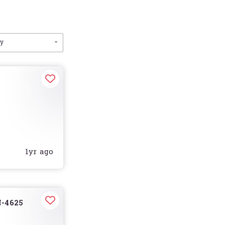
by
1yr ago
N-4625