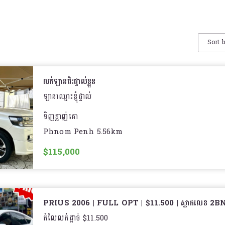
Sort 
លក់ឡានជិះផ្ទាល់ខ្លួន
ឡានឈ្មោះខ្ញុំផ្ទាល់
ទិញខ្លាញ់គោ
Phnom Penh 5.56km
ធានានៅថ្មីស្អាត
$115,000
PRIUS 2006 | FULL OPT | $11.500 | ស្លាកលេខ 2B
តំលៃលក់ផ្តាច់ $11.500