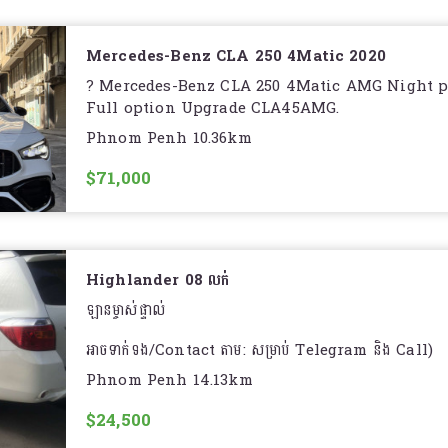
. បើកតំបូល
Mercedes-Benz CLA 250 4Matic 2020
. Memories seat
? Mercedes-Benz CLA 250 4Matic AMG Night p
Full option Upgrade CLA45AMG.
. ចុចLockប៉ុងកាពីតាស់
Phnom Penh 10.36km
? « AutoCheck 91% » #ឡានDealer .
. កំដៅចង្កូត
$71,000
☑️ ម៉ាសុីនសាុំង : ប៉ុង២ 221hp ( 2.0L turbocharged 7s
. DVD player
☑️ គីឡូម៉ាយ : 6មុឺនMile
. Subwoofer
? តម្លៃ : ?71,000 ចរចារ?
. Touchpad….
Highlander 08 លក់
➡️ ឆ្នាំផលិត : 2020
ឡានម្ចាស់ផ្ទាល់
? ធានាម៉ាសុិនប្រអប់លេខ៣ខែ.
➡️ Equipment : . គ្រឿងក្នុងប្រភេទពូកស្បែកឆៅ ថ្នេរក្រហម
អាចទាក់ទង/Contact តាម: សម្រាប់ Telegram និង Call)
☎️ For more details :
Phnom Penh 14.13km
. ចង្កៀងមុខគុជ៣ HD Matrix Headlights
(សម្រាប់តែ Call)
? ទៅតាំង
$24,500
. អេក្រង់កំសាន្តScreenធំ ដូរបាន៤Mode