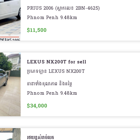
PRIUS 2006 (ស្លាកលេខ 2BN-4625)
Phnom Penh 9.48km
Full OPT ស
$11,500
===========
អាចស្នើររំលស់ជាមួយធនាគារបាន
តំលៃស្នើរបង់រំលស់
LEXUS NX200T for sell
? តម្លៃ: $11.xxx
ប្រភេទឡាន LEXUS NX200T
? ប្រចាំខែ: 2xx$ (72ខែ) | ?ចូលរួម: 1,xxx$
ធានាទាំងគុណភាព និងតម្លៃ
Phnom Penh 9.48km
===========
ឡានស្អាត អត់បុកប៉ះ
$34,000
ឈ្មោះម្ចាស់ឡាន : កែ សិលា
លេខទាក់ទង : |
តេឡេក្រាម :
រថយន្តសំរាប់លក