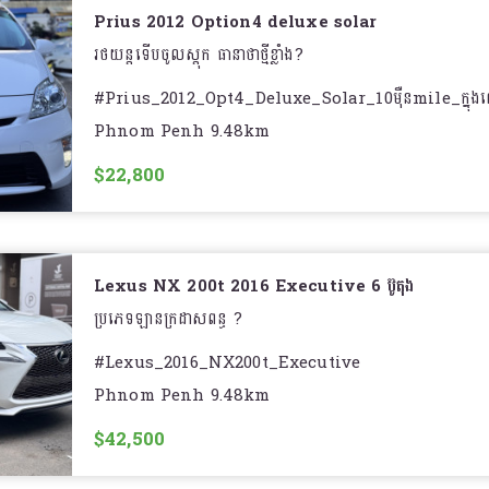
- Color : Blue
Prius 2012 Option4 deluxe solar
- Auto parking ( ចូលចតស្វ័យប្រវត្តិ )
- Interior: Tan ក្នុងលឿង⭐️
រថយន្តទើបចូលស្តុក ធានាថាថ្មីខ្លាំង?
- Wireless charge
?‍♂️ ធានាអត់បុក ដូរពណ៌ លិចទឹក កាត់ត ធ្វើខ្ចៅ
#Prius_2012_Opt4_Deluxe_Solar_10មុឺនmile_ក្នុ
- HUD
Phnom Penh 9.48km
✔️ ឃ្មុំហ្សុិន ធានាម៉ាសុីន ប្រអប់លេខ អាគុយ ABS១ខែ
_____//_________
- Sensor 12គ្រាប់
$22,800
? ប្រេងម៉ាស៊ីន+ប្រេងប្រអប់លេខ+ប្រេងហ្វ្រាំង១ឈុត
- Price ? : $22,###
- Radar Cruise control
________//_________
- Year : 2012
- Blind spot
☎️ For more details :
- Mile : 100,000 miles ហ្សុិន
Lexus NX 200t 2016 Executive 6 ប៊ូតុង
- Auto front seat
- Model : Toyota Prius Option4 Deluxe Solar
ប្រភេទឡានក្រដាសពន្ធ ?
- Auto break
- Exterior : White pearl ( សកាំម៉ៃ )
#Lexus_2016_NX200t_Executive
- Auto high beam
Phnom Penh 9.48km
- Interior : Beige ( ក្នុងលឿង)
#គុជ៣ហ្សុិន_6ប៊ូតុង ប៉ុង២??
- Auto rain wiper
$42,500
- Equipment : Screen ធំ / បើកតំបូល & Solar / AC 
?តម្លៃល្អ : $40ស្តើង
- Heat seat
កំដៅកៅអី / កៅអីចុច/ ពូកស្បែក/ Auto headlights/ HUD 