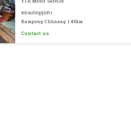
YTH Motor Service
មានសេវាកម្មដូចជា៖
Kampong Chhnang 1.49km
- ជួសជុលម៉ូតូគ្រប់ប្រភេទ
Contact us
- ប្ដូរសំបកកង់ម៉ូតូ
- ប្ដូរប្រេងម៉ាស៊ីន
- គ្រឿងតុបតែងម៉ូតូគ្រប់ប្រភេទ