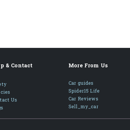
p & Contact
More From Us
Car guides
ety
Spider15 Life
icies
Car Reviews
tact Us
Sell_my_car
Qs