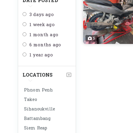
DATE POSTED
3 days ago
1 week ago
1 month ago
5
6 months ago
1 year ago
LOCATIONS
Phnom Penh
Takeo
Sihanoukville
Battambang
Siem Reap