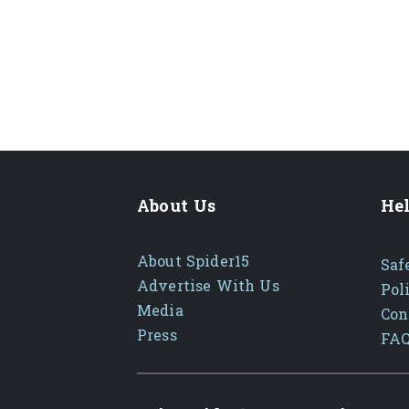
About Us
Hel
About Spider15
Saf
Advertise With Us
Pol
Media
Con
Press
FA