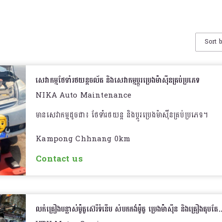
Sort 
សេវាកម្មថែទាំរថយន្តចល័ត និងសេវាកម្មប្តូរប្រេងម៉ាស៊ីនគ្រប់ប្រភេទ
NIKA Auto Maintenance
មានសេវាកម្មដូចជា៖ ថែទាំរថយន្ត និងប្ដូរប្រេងម៉ាស៊ីនគ្រប់ប្រភេទ។
Kampong Chhnang 0km
Contact us
លក់គ្រឿងបន្លាស់ម៉ូតូស៊េរីទំនើប សំបកកង់ម៉ូតូ ប្រេងម៉ាស៊ីន និងគ្រឿងតុបតែ..