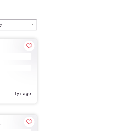
by
1yr ago
.