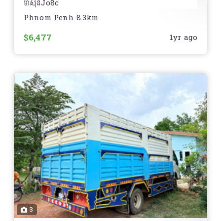
ម៉ាសុីនJo8c
Phnom Penh 8.3km
សារ៉ាងថៃ
$6,477
1yr ago
ឆ្នាំ97 .ប៉ុងធំ.
កង់នៅថ្មី85%
3