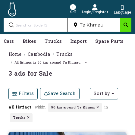
Sell
Login/Register
Language
Cars
Bikes
Trucks
Import
Spare Parts
S
Home
Cambodia
Trucks
All listings in 50 km around Ta Khmau
3 ads for Sale
Filters
Save Search
Sort by
All listings
within
in
50 km around Ta Khmau
Trucks