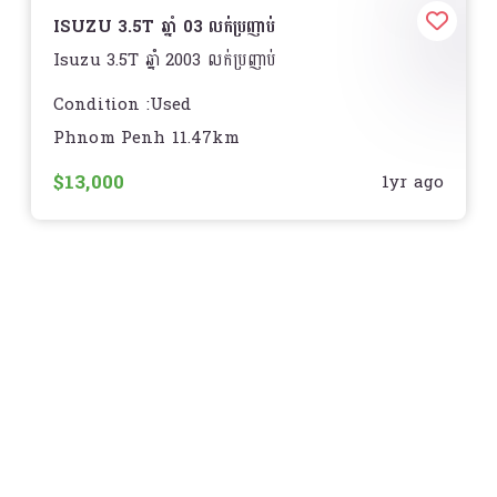
ISUZU 3.5T ឆ្នាំ 03 លក់ប្រញាប់
Isuzu 3.5T ឆ្នាំ 2003 លក់ប្រញាប់
Condition :Used
Phnom Penh 11.47km
Body Type :Medium Truck
$13,000
1yr ago
ឡាននៅស្អាតទាំងអស់ តាំងពីរៀបហើយដឹកបាន 2 ជើងគត់
អត់មានអីដឹកចង់លក់វិញ
ទីតាំង
N° 427D ភូមិតាងួន, សង្កាត់កាកាប, ខណ្ឌ
ពោធិ៍សែនជ័យ, ក្រុងភ្នំពេញ Kakab 1, Por Senchey,
Phnom Penh