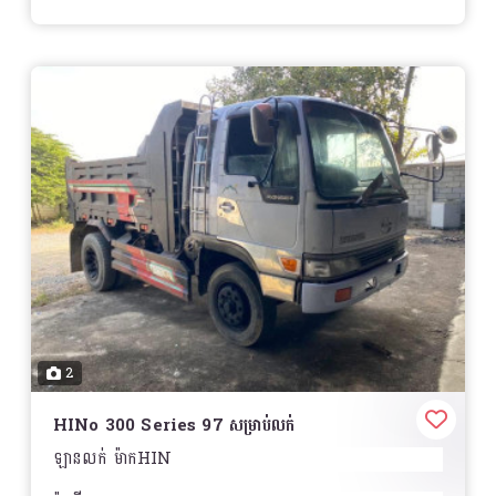
ភ្នំពេញ
Location:
Land No 912, Warehouse No: A3
and A4, Ploy Lom Street, 4 Group, Trea
Village, Sangkat Steung MeanChey, Khan
MeanChey, Phnom Penh Stueng Mean chey 1,
Mean Chey, Phnom Penh
2
HINo 300 Series 97 សម្រាប់លក់
ឡានលក់ ម៉ាកHIN