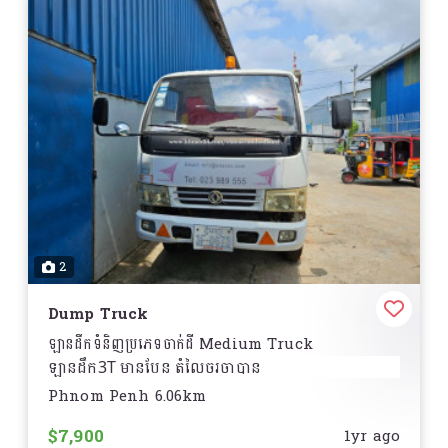
2
Dump Truck
ឡានដឹកទំនិញប្រភេទចាក់ដី Medium Truck
ឡានដឹក3T មានបែន តំលៃចរចាបាន
Phnom Penh 6.06km
ទីតាំង ដីលេខ ៩១២ Warehouse No: A3 និង A4,
ផ្លូវលំ ក្រុមទី៤ ភូមិទ្រា សង្កាត់ស្ទឹងមានជ័យ១ ខណ្ឌមានជ័យ
$7,900
1yr ago