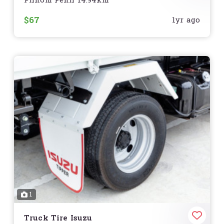
Phnom Penh 14.94km
ខ្ពស់ និងការពារអស់រយៈពេលយូរ
Air Cleaner
គឺជាផ្នែកសំខាន់សម្រាប់ការពារម៉ាស៊ីនរបស់
អាណិតអាណោច
អ្នកពីធូលី និងកាកសំណល់
Honda Air Cleaner Wet
$67
1yr ago
& Dry
ត្រូវបានរចនាសម្រាប់ប្រើប្រាស់ល្អប្រចាំថ្ងៃ និងបង្កើន
ប្រសិទ្ធភាពម៉ាស៊ីន
គោរពតាមការណែនាំរបស់ក្រុមហ៊ុន Honda ដើម្បីធានាបាននូវ
ការរស់រវើកនៃម៉ាស៊ីន
ប្រភេទ
ទំហំ
0.8L, 1L
តម្លៃ
សូមទាក់ទងសម្រាប់ព័ត៌មានលម្អិត
1️⃣
Wet Type (ប្រព័ន្ធសេរីសើម)
– មានជែលស្រូបធូលី និង
សំណល់ឧស្ម័ន ដើម្បីការពារបានល្អ
ការជ្រើសរើសដ៏ល្អបំផុតដើម្បីរក្សាបានសមត្ថភាពខ្ពស់សម្រាប់ម៉ូតូ
2️⃣
Dry Type (ប្រព័ន្ធសេរីស្ងួត)
– ប្រើអាចាបកាសម្រាប់ការ
Honda របស់អ្នក!
️
សម្អាតងាយស្រួល និងសេដ្ឋកិច្ច
លក្ខណៈពិសេស
ការពារធូលី និងសំណល់ឧស្ម័ន
– រក្សាបានសភាពស្អាតសម្រាប់
ម៉ាស៊ីន
ធន់នឹងការប្រើប្រាស់យូរ
– ផលិតពីសម្ភារៈគុណភាពខ្ពស់
1
ជួយបង្កើនសមត្ថភាពម៉ាស៊ីន
– បង្កើនការចម្លងខ្យល់ចូលម៉ាស៊ីន
សម្រាប់ការប្រើប្រាស់ប្រេងសុទ្ធសាធ
Truck Tire Isuzu