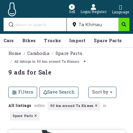
Sell
Login/Register
Language
Cars
Bikes
Trucks
Import
Spare Parts
S
Home
Cambodia
Spare Parts
All listings in 50 km around Ta Khmau
9 ads for Sale
Filters
Save Search
Sort by
All listings
within
in
50 km around Ta Khmau
Spare Parts