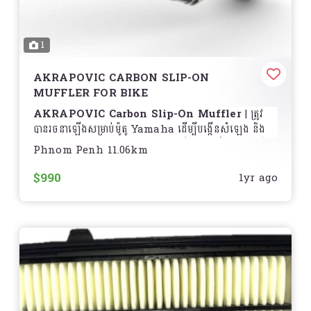
កម្រាស់សមស្រប
– ផ្តល់ការបញ្ចូលលាងស្អាតស្រួលក្នុងលក្ខខណ្ឌ
បើកបរផ្សេងៗ
1
សមស្របសម្រាប់
AKRAPOVIC CARBON SLIP-ON
ម៉ូតូ
Bajaj
គ្រប់ប្រភេទដូចជា
Pulsar, Discover,
MUFFLER FOR BIKE
Platina, CT100
និងផ្សេងៗ
AKRAPOVIC Carbon Slip-On Muffler
ត្រូវ
ម៉ូតូប៉ុន្មានប្រភេទផ្សេងទៀតដែលត្រូវការប្រេងសេរីគុណភាពខ្ពស់
បានរចនាឡើងសម្រាប់ម៉ូតូ Yamaha ដើម្បីបង្កើនសំឡេង និង
អាណិតអាណោច
គោរពតាមការណែនាំរបស់ក្រុមហ៊ុនផលិតដើម្បី
បន្ថែមការអនុវត្តតាមកម្រិតកំពូលក្នុងការបើកបរ ប្រព័ន្ធឧបករណ៍
Phnom Penh 11.06km
បំផុសលទ្ធផលល្អបំផុត
បញ្ចេញសំឡេងនេះត្រូវបានផលិតពីសម្ភារៈ
Carbon Fiber
ដែលមានភាពធន់ទ្រាំ និងទំនើប
$990
1yr ago
ទំហំ
100ml, 200ml, 500ml
តម្លៃ
សូមទាក់ទងសម្រាប់ព័ត៌មានលម្អិត
លក្ខណៈពិសេស
ការជ្រើសរើសល្អបំផុតដើម្បីការពារប្រព័ន្ធកាំបិតម៉ូតូរបស់អ្នក!
️
ការបញ្ចេញសំឡេងល្អប្រសើរ
– ផ្តល់សំឡេងកាំបិតដែលមានភាព
Bajaj Bike Gear Oil – High-Performance
ច្បាស់ និងកំដៅជាមួយសំឡេងក្រិតចាស់
Lubrication
ការរចនាគំនូរថ្មី
– មានរូបរាងទំនើប ហើយផ្តល់ភាពស្អាតសម្រាប់
ម៉ូតូ Yamaha របស់អ្នក
Keep your bike running smoothly with
Bajaj
សម្ភារៈ Carbon Fiber
– បង្កើនស្នាដៃដែលមានទំងន់ថយចុះ