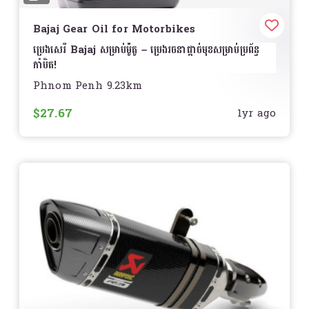
ការតំឡើង
ងាយស្រួលក្នុងការតំឡើង និងអាចជំនួសបានដោយ
Bajaj Gear Oil for Motorbikes
ងាយស្រួលពេលដែលត្រូវការជំនួស
ប្រេងសេរី Bajaj សម្រាប់ម៉ូតូ – ប្រេងរចនាផ្តាច់មុខសម្រាប់ប្រព័ន្ធ
តម្លៃ
សូមទាក់ទងសម្រាប់ព័ត៌មានលម្អិត
កាំបិត!
Phnom Penh 9.23km
ជ្រើសរើស YTZ5S MF Honda Battery ដើម្បីធានាបាន
រក្សាការបើកបររបស់អ្នកឲ្យរលូន និងការពារកម្រិតខ្ពស់ជាមួយ
ប្រេង
នូវថាមពលសម្រាប់ម៉ូតូ Honda របស់អ្នក និងការបើកបរត្រូវបាន
សេរី Bajaj
ដែលបង្កើតសម្រាប់ម៉ូតូ ដើម្បីធានាការប្រើប្រាស់
$27.67
1yr ago
គ្រប់គ្រងដោយប្រសិទ្ធភាពខ្ពស់!
️
ប្រសើរជាងមុន
លក្ខណៈពិសេស
ប្តូរកាំបិតរលូន
– បន្ថយការកកស្ទះ និងធ្វើឲ្យការប្តូរកាំបិតមានភាព
រលូន
ការពារខ្ពស់
– កាត់បន្ថយការពាក់សឹក និងបន្ថែមអាយុកាលប្រព័ន្ធ
កាំបិត
ធន់នឹងកំដៅខ្ពស់
– បញ្ជាក់បន្ថែមនូវលំហូរស្រាលនៅសីតុណ្ហភាព
ខ្ពស់
ការពារច្រេះនិងច្រាស
– ការពារប្រព័ន្ធកាំបិតរបស់អ្នកពីការច្រេះ
និងការពុកផុយ