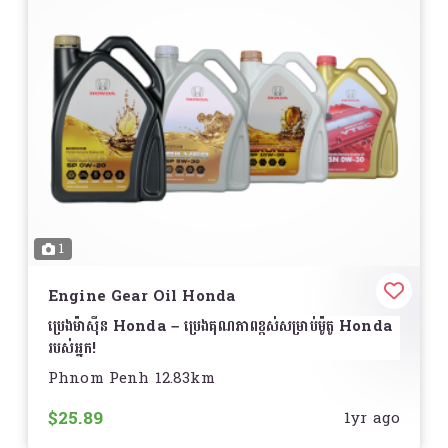
All
Bajaj motorcycles
, including
Pulsar,
ការពារអ្នកពីធូលី និងកាកសំណល់ដែលអាចបណ្តាលឲ្យខូចខាត
Discover, Platina, CT100
, and more.
ម៉ាស៊ីន
Other
motorcycle brands
that require high-
លក្ខណៈពិសេស
មានការកាន់កាប់ធូលីខ្ពស់
– ចាប់ខ្យល់បរិសុទ្ធពី
quality gear oil.
សំណល់ ដើម្បីការពារម៉ាស៊ីន
ធ្វើឲ្យម៉ាស៊ីនប្រើប្រាស់បានល្អ
– ផ្តល់អាកាសសម្រាប់ម៉ាស៊ីនដក
Recommended Change Interval:
Check
ឧស្ម័នបានសំរាប់ប្រសិទ្ធភាពខ្ពស់ និងប្រើប្រាស់ប្រេងសុទ្ធសាធ
manufacturer guidelines for best results.
អាយុកាលប្រើប្រាស់បានយូរ
– ផលិតពីសម្ភារៈធន់នឹងការប្រើ
Available Sizes:
100ml, 200ml, 500ml
ប្រាស់បានយូរ
Price:
Contact for details.
សមស្របសម្រាប់ម៉ូដែលរថយន្ត Honda
– ដូចជា
Honda
Civic, CR-V, Accord, HR-V, Jazz
និងម៉ូដែល
Ensure a
longer life
for your bike’s gearbox
រថយន្ត Honda ផ្សេងៗ
1
with
Bajaj Gear Oil
! ️
Wet & Dry
មិនគួរត្រូវបានយោងជាទូទៅសម្រាប់
Engine
Engine Gear Oil Honda
Air Filter
រថយន្ត Honda ប្រភេទ
Air Filter
សម្រាប់រថយន្ត Honda ជាធម្មតាត្រូវបានធ្វើឡើងជាប្រភេទ
Dry
ប្រេងម៉ាស៊ីន Honda – ប្រេងគុណភាពខ្ពស់សម្រាប់ម៉ូតូ Honda
Filter
របស់អ្នក!
Phnom Penh 12.83km
សំរាប់ការជួសជុល ឬការជំនួស Air Filter
, ត្រូវតែអនុវត្តតាម
រក្សាសមត្ថភាពខ្ពស់ និងការពារម៉ាស៊ីនរបស់អ្នកជាមួយ
ប្រេងម៉ាស៊ីន
ការណែនាំពីអ្នកផលិតនិងជំនួយជាក់លាក់សម្រាប់ម៉ូដែលរថយន្ត
Honda
ដែលបង្កើតឡើងផ្តាច់មុខសម្រាប់ម៉ូតូ
Honda
$25.89
1yr ago
របស់អ្នក! ️