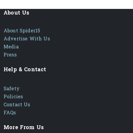
Ring Chain
សម្រាប់អាយុកាលប្រើប្រាស់បានយូរ
About Us
ត្រូវការការថែរក្សាតិច
– ប្រើប្រេងលាបសង្វាក់ដើម្បីបង្កើន
ប្រសិទ្ធភាព និងបន្ថែមអាយុកាល
About Spider15
ការជំនួស
គួរជំនួសសង្វាក់ថ្មី ប្រសិនបើសង្វាក់ចាស់មានការពាក់សឹក
ឬមានសំឡេងខុសធម្មតា
Advertise With Us
Media
តម្លៃ
សូមទាក់ទងសម្រាប់ព័ត៌មានលម្អិត
Press
ជ្រើសរើសសង្វាក់ Honda ដើម្បីបង្កើនសុវត្ថិភាព និងធ្វើឲ្យម៉ូតូរបស់
អ្នកបើកបរដោយប្រសិទ្ធភាពខ្ពស់!
️
Help & Contact
Safety
Policies
Contact Us
FAQs
More From Us