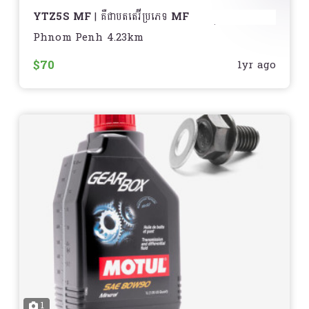
YTZ5S MF
គឺជាបតតេរ៊ីប្រភេទ
MF
(Maintenance-Free)
ដែលបានរចនាឡើងសម្រាប់ម៉ូតូ
Phnom Penh 4.23km
Honda ដែលមានសមត្ថភាពខ្ពស់ និងមានប្រសិទ្ធភាពល្អសម្រាប់
ការប្រើប្រាស់ជាប្រចាំ
$70
1yr ago
លក្ខណៈពិសេស
Maintenance-Free (MF)
– មិនត្រូវការតាមដាន
ស្រោចទឹក (សំបកមិនអាចបើកបាន) ហើយអាចប្រើប្រាស់បានដោយ
មិនចាំបាច់ថែទាំ
សមត្ថភាពខ្ពស់
– មានថាមពលលើសគ្រប់គ្រាន់សម្រាប់ម៉ូតូ
Honda
និងជួយដំណើរការម៉ាស៊ីនបានល្អប្រសើរ
ធន់នឹងការប្រើប្រាស់យូរ
– មានជីវិតប្រើប្រាស់ដ៏វែង និងប្រសិទ្ធភាព
ក្នុងការផ្តល់ថាមពលឲ្យម៉ូតូជាប្រចាំ
ប្រព័ន្ធខ្យល់បែបថាស
– ផ្តល់ថាមពលយ៉ាងមានប្រសិទ្ធិភាពដើម្បីធ្វើ
ឲ្យម៉ាស៊ីនធ្វើការបានល្អប្រសើរ
សមស្របសម្រាប់ម៉ូតូ Honda
– ដូចជា
Honda Wave,
Dream, Scoopy, CBR, CB Series
និងម៉ូតូ Honda
ផ្សេងៗ
1