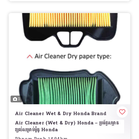
លក្ខណៈពិសេស
ការពារខ្ពស់សម្រាប់ម៉ាស៊ីន
– បន្ថយការពាក់សឹក និងបង្កើនអាយុ
កាលម៉ាស៊ីន
លាងសម្អាតខ្លាំង
– កម្ចាត់កាកសំណល់ និងរក្សាថាមពលម៉ាស៊ីនឲ្យ
អស្ចារ្យ
ប្រព័ន្ធត្រជាក់ល្អ
– កាត់បន្ថយកម្តៅ និងការភ្លឺភ្លៅសម្រាប់ការបើកបរ
យូរអង្វែង
បង្កើនការសន្សំសំចៃប្រេងឥន្ធនៈ
– កាត់បន្ថយការប្រើប្រាស់ប្រេង
និងធ្វើឲ្យម៉ាស៊ីនដំណើរការល្អ
សមស្របសម្រាប់ម៉ូតូ Honda
– ជាប្រេងផ្លូវការដែលសមស្រប
សម្រាប់ម៉ូតូ
Wave, Dream, Click, Scoopy, PCX,
CBR
និងម៉ូតូ Honda ផ្សេងៗ
1
ប្រភេទប្រេង
Air Cleaner Wet & Dry Honda Brand
Semi-Synthetic
– សម្រាប់ការបើកបរទូទៅ និងការប្រើ
Air Cleaner (Wet & Dry) Honda – ប្រព័ន្ធសម្អាត
ប្រាស់ប្រចាំថ្ងៃ
ខ្យល់សម្រាប់ម៉ូតូ Honda
Fully Synthetic
– សម្រាប់អ្នកដែលចង់បានសមត្ថភាព