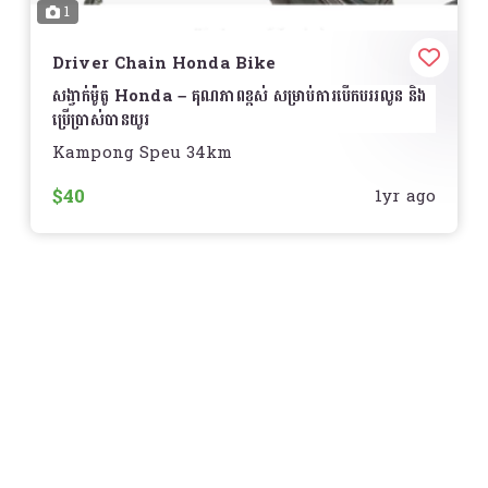
1
ការជ្រើសរើសទំហំ
មានជាច្រើនទំហំសម្រាប់ប្រភេទរថយន្តផ្សេងៗ
Scoopy, ADV, CBR
និងម៉ូតូ Honda ផ្សេងៗ
តម្លៃ
សូមទាក់ទងសម្រាប់ព័ត៌មានលម្អិត
Driver Chain Honda Bike
មិនសម្រាប់
សង្វាក់ម៉ូតូ Honda – គុណភាពខ្ពស់ សម្រាប់ការបើកបររលូន និង
ជ្រើសរើសសំបកកង់ល្អ ដើម្បីការបើកបរសុវត្ថិភាព និងមានប្រសិទ្ធភាព
ប្រើប្រាស់បានយូរ
ខ្ពស់!
រថយន្ត (Car)
– រថយន្តប្រើ
Engine Air Filter
ដែល
មានរចនាបទខុសគ្នា ពីប្រព័ន្ធសម្អាតខ្យល់របស់ម៉ូតូ
Kampong Speu 34km
រក្សាសមត្ថភាពខ្ពស់នៃម៉ូតូ Honda របស់អ្នកដោយប្រើ
សង្វាក់
ដើម ឬជំនួសគុណភាពខ្ពស់
ដែលបង្កើតឡើងសម្រាប់សុវត្ថិភាព និង
$40
Wet Type និង Dry Type Air Cleaner
សម្រាប់ម៉ូតូ
1yr ago
អាយុកាលប្រើប្រាស់
Honda គឺជាផ្នែកសំខាន់ក្នុងការពារម៉ាស៊ីនពីធូលី និងរក្សា
សមត្ថភាពការបើកបរ ️
លក្ខណៈពិសេស
ធន់នឹងការពាក់សឹក
– ផលិតពីដែកខ្ពស់គុណភាព ដែលមាន
សំណើម និងសមត្ថភាពធន់នឹងអាកាសធាតុ
ការបញ្ជូនថាមពលល្អ
– ជួយធ្វើឲ្យការបើកបរស្រួល និងការចាប់
ផ្តើមល្អ
សមស្របសម្រាប់ម៉ូតូ Honda
– ដូចជា
Wave, Dream,
Click, Scoopy, Winner, Sonic, CB150R, CBR
Series
និងផ្សេងៗ
មានប្រភេទជាច្រើន
– មានសង្វាក់ធម្មតា និង
O-Ring / X-