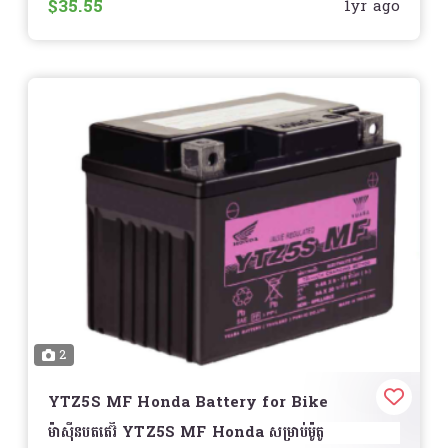
$35.55
1yr ago
លក្ខណៈពិសេស
វិសាលភាពនៃការមើល
– បង្រួមតំបន់ស្លាក់ និងបង្កើនការមើល
ឃើញពីក្រោយ
ការរចនាថ្មី
– មានលក្ខណៈទំនើប ផ្ដល់ឲ្យម៉ូតូរបស់អ្នកមានរូបរាង
ស្អាត
ធន់នឹងការច្រេះ និងអាកាសធាតុ
– បង្កើនអាយុកាលប្រើប្រាស់
ដោះស្រាយងាយស្រួល
– អាចជំនួសបានងាយ និងសមស្របនឹង
ម៉ូតូ Suzuki
សមស្របសម្រាប់ម៉ូតូ Suzuki
– ដូចជា
Smash, Nex,
Raider, GD110, Address, Burgman, Gixxer
និងម៉ូតូ Suzuki ផ្សេងៗ
ការតម្លើង
ងាយស្រួល និងអាចប្រើជំនួសកញ្ចក់ដើមបាន
2
តម្លៃ
សូមទាក់ទងសម្រាប់ព័ត៌មានលម្អិត
បង្កើនសុវត្ថិភាព និងផ្ដល់ស្ទីលថ្មីទៅម៉ូតូ Suzuki របស់អ្នក!
️
YTZ5S MF Honda Battery for Bike
ម៉ាស៊ីនបតតេរ៊ី YTZ5S MF Honda សម្រាប់ម៉ូតូ