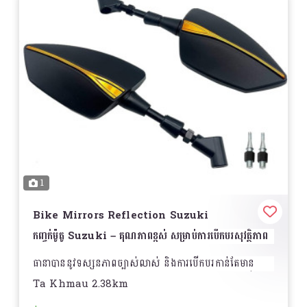
1
Bike Mirrors Reflection Suzuki
កញ្ចក់ម៉ូតូ Suzuki – គុណភាពខ្ពស់ សម្រាប់ការបើកបរសុវត្ថិភាព
ធានាបាននូវទស្សនភាពច្បាស់លាស់ និងការបើកបរកាន់តែមាន
សុវត្ថិភាពជាមួយ
កញ្ចក់ម៉ូតូ Suzuki
ដែលមានការរចនាឡើង
Ta Khmau 2.38km
សម្រាប់ម៉ូតូ Suzuki គ្រប់ប្រភេទ