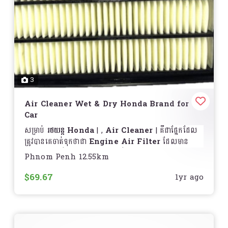
Gear Oil
, specially formulated for
និងមានភាពធន់នឹងការប្រើប្រាស់ជារយៈពេលវែង
motorcycles to ensure optimal performance
សមស្របសម្រាប់ម៉ូតូ Yamaha
– ប្រើសម្រាប់ម៉ូតូ
Yamaha
and protection.
YZF-R1, YZF-R6, MT-09, MT-07
និងម៉ូតូ
Yamaha ផ្សេងៗដែលមានប្រព័ន្ធចេញសំឡេងប្រភេទ Slip-
Key Features:
On
ប្រើប្រាស់បានយូរ
– មានជីវិតប្រើប្រាស់យូរនិងទទួលការជួយថែរក្សា
Smooth Gear Shifting
– Reduces friction
នៅក្រោមស្ថានភាពអាកាសធាតុខុសៗគ្នា
3
for seamless gear transitions.
ការតំឡើង
មានភាពងាយស្រួលក្នុងការតំឡើងដោយមិនចាំបាច់ផ្លាស់
Enhanced Protection
– Prevents wear and
Air Cleaner Wet & Dry Honda Brand for
ប្ដូរផ្នែកសំខាន់ៗជាច្រើន
tear, extending gearbox life.
Car
Heat Resistance
– Designed to withstand
តម្លៃ
សូមទាក់ទងសម្រាប់ព័ត៌មានលម្អិត
high temperatures for consistent
សម្រាប់
រថយន្ត Honda
,
Air Cleaner
គឺជាផ្នែកដែល
performance.
ត្រូវបានគេចាត់ទុកថាជា
Engine Air Filter
ដែលមាន
ជ្រើសរើស AKRAPOVIC Carbon Slip-On
Anti-Rust & Corrosion
– Protects gears
មុខងារផ្ទុកធូលី និងសំណល់ ឲ្យទៅពីអាកាសដែលចូលទៅក្នុង
Phnom Penh 12.55km
Muffler ដើម្បីទទួលបានសំឡេងប្រកបដោយស្ទីល និងបន្ថែម
from rust, ensuring long-term durability.
ម៉ាស៊ីន ហើយការពារម៉ាស៊ីនពីការខូចខាត
ប្រសិទ្ធភាពដល់ម៉ូតូ Yamaha របស់អ្នក!
️
Optimized Viscosity
– Ensures proper
$69.67
1yr ago
lubrication under various riding conditions.
សម្រាប់រថយន្ត Honda:
Suitable For:
Engine Air Filter
– គឺជាផ្នែកត្រឹមត្រូវសម្រាប់
រថយន្ត
ដែលមានមុខងារប្រសិទ្ធភាពក្នុងការសម្អាតខ្យល់ចូលម៉ាស៊ីន និង