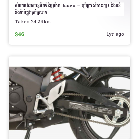
សមស្របសម្រាប់ម៉ូតូ Honda
– ដូចជា
Wave, Dream,
សំបកកង់រថយន្តដឹកទំនិញម៉ាក Isuzu – ប្រើប្រាស់បានយូរ និងធន់
Click, PCX, Scoopy, ADV, CBR
និងម៉ូដែល
នឹងទំហំផ្លូវគ្រប់ប្រភេទ
Honda ផ្សេងៗ
ងាយស្រួលប្តូរ
– អាចជំនួសបានដោយងាយស្រួល
Takeo 24.24km
បង្កើនសុវត្ថិភាព និងសមត្ថភាពបើកបររបស់រថយន្តដឹកទំនិញម៉ាក
Isuzu
របស់អ្នកជាមួយ
សំបកកង់គុណភាពខ្ពស់
ដែលបង្កើត
ការថែរក្សា
$46
1yr ago
ឡើងសម្រាប់ផ្លូវជាច្រើនប្រភេទ
ប្រើ
Wet Type
(ប្រសិនបើត្រូវការ) ដើម្បីបន្ថែមការពារ
លក្ខណៈពិសេស
ជំនួស
Dry Type
ប្រចាំការប្រើប្រាស់
5,000 - 10,000
km
ឬតាមការណែនាំរបស់ក្រុមហ៊ុន Honda
តម្លៃ
សូមទាក់ទងសម្រាប់ព័ត៌មានលម្អិត
ធន់នឹងផ្លូវគ្រប់ប្រភេទ
– អាចប្រើប្រាស់បានទាំងផ្លូវល្អ និងផ្លូវស្ទះ
សមត្ថភាពផ្ទុកខ្ពស់
– ការរចនាប្រឆាំងនឹងការពាក់សឹកសម្រាប់
បន្ថែមការការពារដល់ម៉ាស៊ីន Honda របស់អ្នកជាមួយ Air
ការដឹកទំនិញធ្ងន់
Cleaner Honda ដើម្បីការបើកបរល្អ!
️
ការចាប់ផ្តេកល្អ
– ការរចនាសំបកកង់អាចបង្កើនសុវត្ថិភាពក្នុងការ
បើកបរ
Honda Air Cleaner (Wet & Dry)
ត្រូវបានប្រើ
ការប្រើប្រាស់បានយូរ
– មានជីវិតប្រើប្រាស់យូរ និងធន់នឹងអាកាស
សម្រាប់
ម៉ូតូ (Bike)
ជាចម្បង
ធាតុ
សមស្របសម្រាប់រថយន្តដឹកទំនិញ Isuzu
– ដូចជា
Isuzu
ប្រើសម្រាប់
ELF, N-Series, F-Series, Giga
និងប្រភេទរថយន្តដឹក
ផ្សេងៗ
ម៉ូតូ Honda
– ដូចជា
Wave, Dream, Click, PCX,